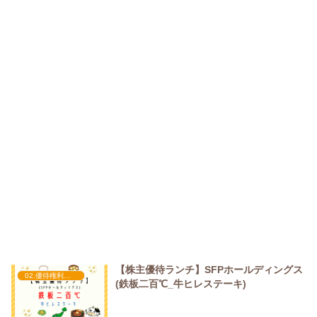
【株主優待ランチ】SFPホールディングス
02.優待権利確定（2月）
(鉄板二百℃_牛ヒレステーキ)