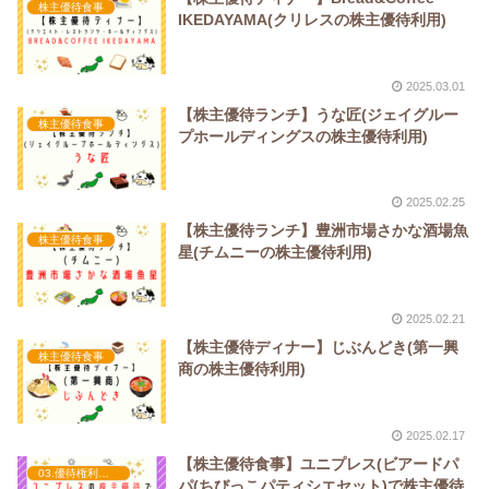
株主優待食事
IKEDAYAMA(クリレスの株主優待利用)
2025.03.01
【株主優待ランチ】うな匠(ジェイグルー
株主優待食事
プホールディングスの株主優待利用)
2025.02.25
【株主優待ランチ】豊洲市場さかな酒場魚
株主優待食事
星(チムニーの株主優待利用)
2025.02.21
【株主優待ディナー】じぶんどき(第一興
株主優待食事
商の株主優待利用)
2025.02.17
【株主優待食事】ユニプレス(ビアードパ
03.優待権利確定（3月）
パ(ちびっこパティシエセット)で株主優待