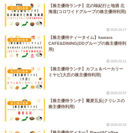
【株主優待ランチ】北の味紀行と地酒 北
株主優待食事
海道(コロワイドグループの株主優待利用)
2025.03.17
【株主優待ティータイム】kawara
株主優待食事
CAFE&DINING(DDグループの株主優待利
用)
2025.03.11
【株主優待ランチ】カフェ＆ベーカリー
株主優待食事
ミヤビ(大庄の株主優待利用)
2025.03.07
【株主優待ランチ】蕎麦五反(クリレスの
株主優待食事
株主優待利用)
2025.03.03
【株主優待ディナー】Bread&Coffee