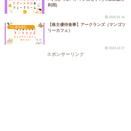
利用)
2025.01.16
【株主優待食事】アークランズ（マンゴツ
02.優待権利確定（2月）
リーカフェ）
2024.12.27
スポンサーリンク