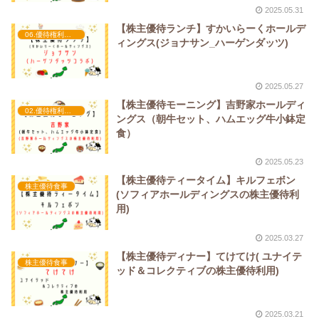
2025.05.31
【株主優待ランチ】すかいらーくホールデ
06.優待権利確定（6月）
ィングス(ジョナサン_ハーゲンダッツ)
2025.05.27
【株主優待モーニング】吉野家ホールディ
02.優待権利確定（2月）
ングス（朝牛セット、ハムエッグ牛小鉢定
食）
2025.05.23
【株主優待ティータイム】キルフェボン
株主優待食事
(ソフィアホールディングスの株主優待利
用)
2025.03.27
【株主優待ディナー】てけてけ( ユナイテ
株主優待食事
ッド＆コレクティブの株主優待利用)
2025.03.21