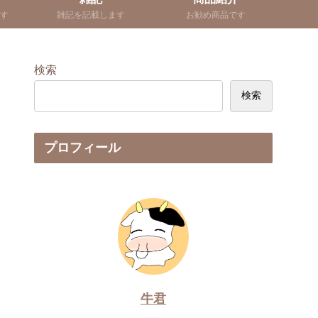
す
雑記を記載します
お勧め商品です
検索
検索
プロフィール
牛君