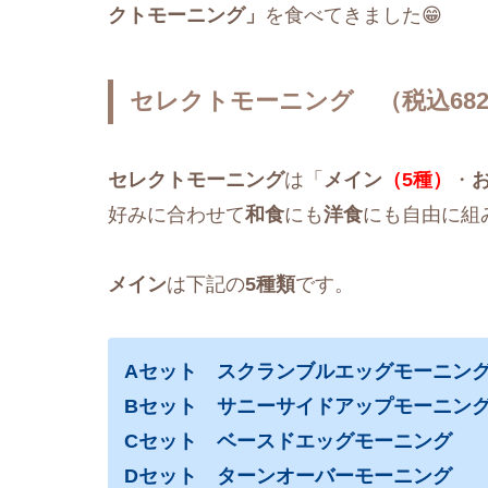
クトモーニング」
を食べてきました😁
セレクトモーニング （税込68
セレクトモーニング
は「
メイン
（5種）
・
好みに合わせて
和食
にも
洋食
にも自由に組
メイン
は下記の
5種類
です。
Aセット スクランブルエッグモーニン
Bセット サニーサイドアップモーニン
Cセット ベースドエッグモーニング
Dセット ターンオーバーモーニング