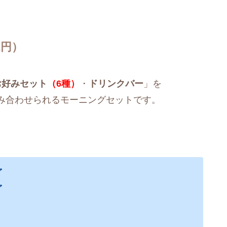
2円）
お好みセット
（6種）
・
ドリンクバー
」を
み合わせられるモーニングセットです。
グ
グ