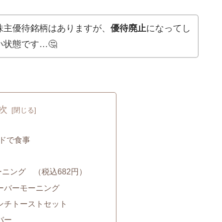
株主優待銘柄はありますが、
優待廃止
になってし
状態です…🤔
次
ドで食事
ニング （税込682円）
ーバーモーニング
ンチトーストセット
バー