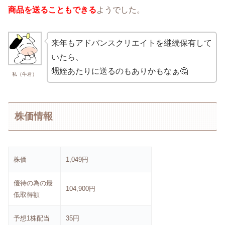
商品を送ることもできる
ようでした。
来年もアドバンスクリエイトを継続保有して
いたら、
甥姪あたりに送るのもありかもなぁ🤔
私（牛君）
株価情報
株価
1,049円
優待の為の最
104,900円
低取得額
予想1株配当
35円