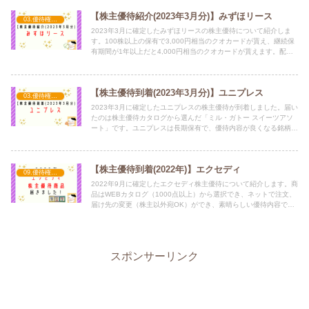
【株主優待紹介(2023年3月分)】みずほリース
03.優待権利確定（3月）
2023年3月に確定したみずほリースの株主優待について紹介しま
す。100株以上の保有で3,000円相当のクオカードが貰え、継続保
有期間が1年以上だと4,000円相当のクオカードが貰えます。配当
金もそこそこ高めなので、株主優待取得を考えている人は参考にし
てみてください。
【株主優待到着(2023年3月分)】ユニプレス
03.優待権利確定（3月）
2023年3月に確定したユニプレスの株主優待が到着しました。届い
たのは株主優待カタログから選んだ「ミル・ガトー スイーツアソ
ート」です。ユニプレスは長期保有で、優待内容が良くなる銘柄で
来年以降もカタログから選ぶのが楽しみです。
【株主優待到着(2022年)】エクセディ
09.優待権利確定（9月）
2022年9月に確定したエクセディ株主優待について紹介します。商
品はWEBカタログ（1000点以上）から選択でき、ネットで注文、
届け先の変更（株主以外宛OK）ができ、素晴らしい優待内容でし
た。優待価値としては約3000円程度がありそうです。
スポンサーリンク