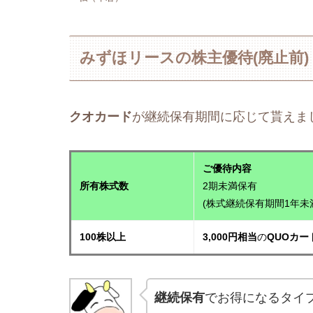
みずほリースの株主優待(廃止前)
クオカード
が継続保有期間に応じて貰えまし
ご優待内容
所有株式数
2期未満保有
(株式継続保有期間1年未
100株以上
3,000円相当
の
QUOカー
継続保有
でお得になるタイプ