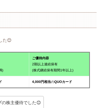
た😊
ご優待内容
2期以上連続保有
満)
(株式継続保有期間1年以上)
ド
4,000円相当
の
QUOカード
の株主優待でした😊