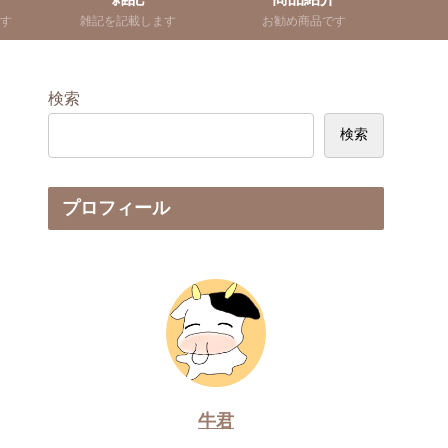
す
雑記を記載します
お勧め商品です
検索
検索
プロフィール
牛君