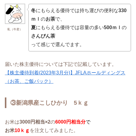
冬
にもらえる優待では持ち運びの便利な
330
ｍｌ
の
お茶
で、
夏
にもらえる優待では容量の多い
500ｍｌ
の
私（牛君）
さんぴん茶
って感じで選んでます。
届いた株主優待については下記で記載しています。
【株主優待到着(2023年3月分)】JFLAホールディングス
（お茶、ご飯パック）
③新潟県産こしひかり 5ｋｇ
お米は
3000円相当×2
の
6000円相当分
で
お米
10ｋｇ
を注文してみました。