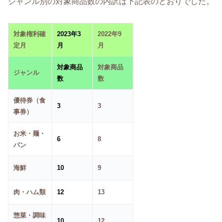
ジャンル別の対象商品数の内訳は下記表のとおりでした。
対象権利確
2023年3
2022年9
定月
月
月
対象商品
対象商品
ジャンル
数
数
優待券（食
3
3
事券）
お米・麺・
6
8
パン
海鮮
10
9
肉・ハム類
12
13
惣菜・調味
10
12