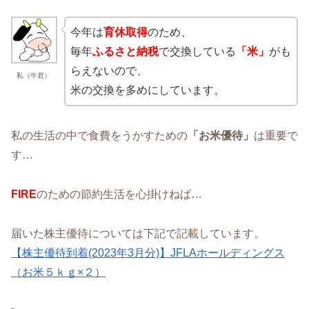
今年は
育休取得
のため、
毎年
ふるさと納税
で交換している
「米」
がも
らえないので、
私（牛君）
米の交換を多めにしています。
私の生活の中で食費をうかすための
「お米優待」
は重要で
す…
FIRE
のための節約生活を心掛けねば…
届いた株主優待については下記で記載しています。
【株主優待到着(2023年3月分)】JFLAホールディングス
（お米５ｋｇ×２）