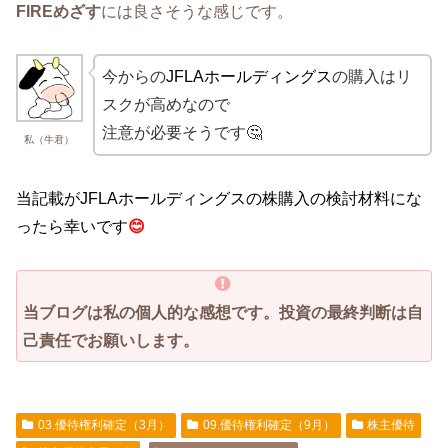
FIREめざす
には良さそうな感じです。
今からの
JFLAホールディングス
の購入はリ
スクが高めなので
注意が必要そうです🤔
私（牛君）
当記載がJFLAホールディングスの株購入の検討材料にな
ったら幸いです
😊
当ブログは私の個人的な感想です。投資の最終判断は自
己責任でお願いします。
03.優待権利確定（3月）
09.優待権利確定（9月）
株主優待