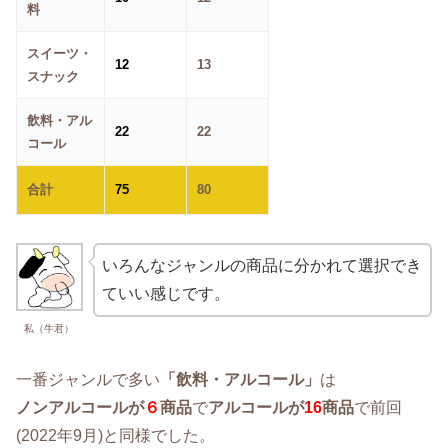
料
スイーツ・
12
13
スナック
飲料・アル
22
22
コール
合計
75
80
いろんなジャンルの商品に分かれて選択でき
ていい感じです。
私（牛君）
一番ジャンルで多い
「飲料・アルコール」
は
ノンアルコールが
６
商品
で
アルコールが
16
商品
で前回
(2022年9月)と同様でした。