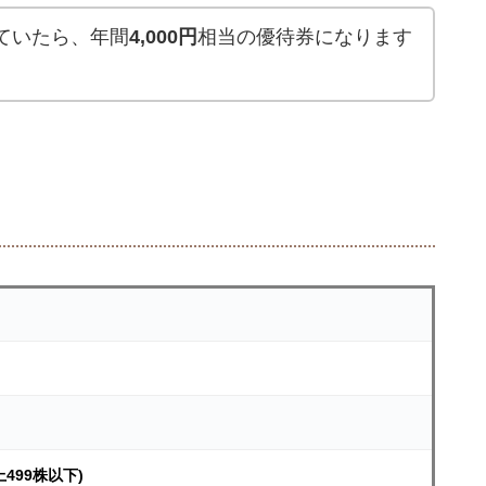
ていたら、年間
4,000円
相当の優待券になります
上499株以下)