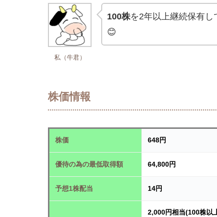
100株
を2年以上継続保有し
😊
私（牛君）
株価情報
株価
648円
優待の為の最低取得額
64,800円
予想1株配当
14円
2,000円相当(100株以