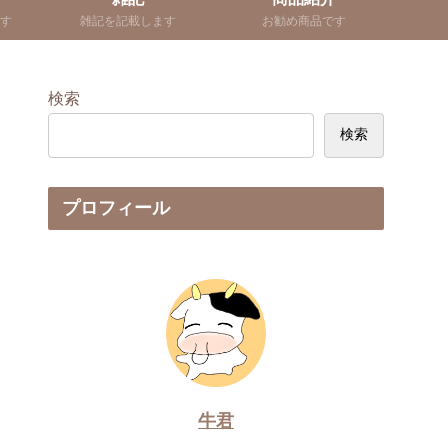
す
雑記を記載します
お勧め商品です
検索
検索
プロフィール
牛君