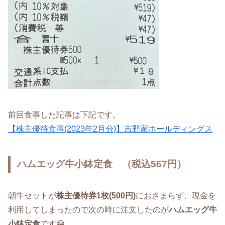
前回食事した記事は下記です。
【株主優待食事(2023年2月分)】吉野家ホールディングス
ハムエッグ牛小鉢定食 （税込567円）
朝牛セットが
株主優待券1枚(500円)
におさまらず、現金を
利用してしまったので次の時に注文したのが
ハムエッグ牛
小鉢定食
です😁