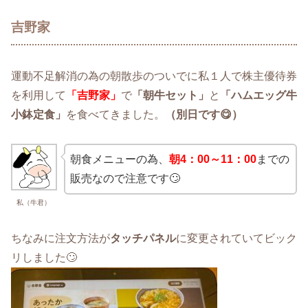
吉野家
運動不足解消の為の朝散歩のついでに私１人で株主優待券
を利用して
「吉野家」
で
「朝牛セット」
と
「ハムエッグ牛
小鉢定食」
を食べてきました。
（別日です😋）
朝食メニューの為、
朝4：00～11：00
までの
販売なので注意です🙄
私（牛君）
ちなみに注文方法が
タッチパネル
に変更されていてビック
リしました🙄