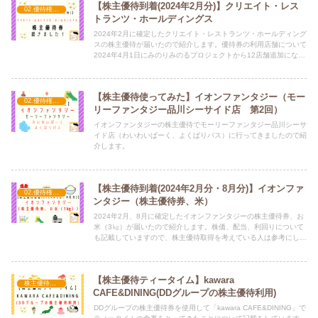
【株主優待到着(2024年2月分)】クリエイト・レス
02.優待権利確定（2月）
トランツ・ホールディングス
2024年2月に確定したクリエイト・レストランツ・ホールディング
スの株主優待が届いたので紹介します。優待券の利用店舗について
2024年4月1日にみのりみのるプロジェクトから12店舗追加になっ
たので、株主優待取得を考えている人は参考にしてみてください。
【株主優待使ってみた】イオンファンタジー（モー
02.優待権利確定（2月）
リーファンタジー品川シーサイド店 第2回）
イオンファンタジーの株主優待でモーリーファンタジー品川シーサ
イド店（わいわいぱーく、よくばりパス）に行ってきましたので紹
介します。
【株主優待到着(2024年2月分・8月分)】イオンファ
02.優待権利確定（2月）
ンタジー（株主優待券、米）
2024年2月、8月に確定したイオンファンタジーの株主優待券、お
米（3㎏）が届いたので紹介します。株価、配当、利回りについて
も記載していますので、株主優待取得を考えている人は参考にして
みてください。
【株主優待ティータイム】kawara
株主優待食事
CAFE&DINING(DDグループの株主優待利用)
DDグループの株主優待券を使用して「kawara CAFE&DINING」で