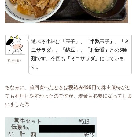
選べる小鉢は
「玉子」
、
「半熟玉子」、「ミ
ニサラダ」、「納豆」、「お新香」
との
5種
類
です。今回も
「ミニサラダ」
にしていま
私（牛君）
す。
ちなみに、前回食べたときは
税込み499円
で株主優待がと
ても利用しやすかったのですが、現金も必要になってしま
いました😥