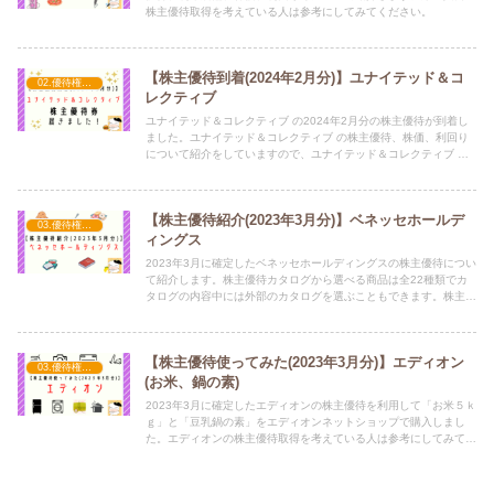
株主優待取得を考えている人は参考にしてみてください。
【株主優待到着(2024年2月分)】ユナイテッド＆コ
02.優待権利確定（2月）
レクティブ
ユナイテッド＆コレクティブ の2024年2月分の株主優待が到着し
ました。ユナイテッド＆コレクティブ の株主優待、株価、利回り
について紹介をしていますので、ユナイテッド＆コレクティブ の
株購入の検討材料になったら幸いです。
【株主優待紹介(2023年3月分)】ベネッセホールデ
03.優待権利確定（3月）
ィングス
2023年3月に確定したベネッセホールディングスの株主優待につい
て紹介します。株主優待カタログから選べる商品は全22種類でカ
タログの内容中には外部のカタログを選ぶこともできます。株主優
待取得を考えている人は参考にしてみてください。
【株主優待使ってみた(2023年3月分)】エディオン
03.優待権利確定（3月）
(お米、鍋の素)
2023年3月に確定したエディオンの株主優待を利用して「お米５ｋ
ｇ」と「豆乳鍋の素」をエディオンネットショップで購入しまし
た。エディオンの株主優待取得を考えている人は参考にしてみてく
ださい。