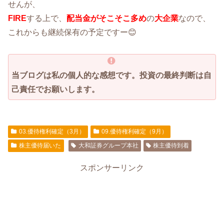
せんが、
FIRE
する上で、
配当金がそこそこ多め
の
大企業
なので、
これからも継続保有の予定ですー😊
当ブログは私の個人的な感想です。投資の最終判断は自
己責任でお願いします。
03.優待権利確定（3月）
09.優待権利確定（9月）
株主優待届いた
大和証券グループ本社
株主優待到着
スポンサーリンク