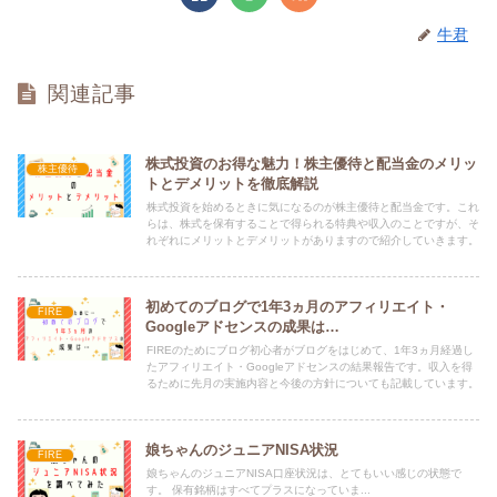
牛君
関連記事
株式投資のお得な魅力！株主優待と配当金のメリッ
株主優待
トとデメリットを徹底解説
株式投資を始めるときに気になるのが株主優待と配当金です。これ
らは、株式を保有することで得られる特典や収入のことですが、そ
れぞれにメリットとデメリットがありますので紹介していきます。
初めてのブログで1年3ヵ月のアフィリエイト・
FIRE
Googleアドセンスの成果は…
FIREのためにブログ初心者がブログをはじめて、1年3ヵ月経過し
たアフィリエイト・Googleアドセンスの結果報告です。収入を得
るために先月の実施内容と今後の方針についても記載しています。
娘ちゃんのジュニアNISA状況
FIRE
娘ちゃんのジュニアNISA口座状況は、とてもいい感じの状態で
す。 保有銘柄はすべてプラスになっていま...