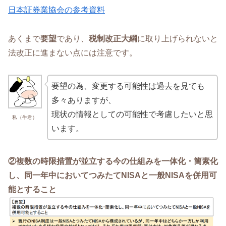
日本証券業協会の参考資料
あくまで
要望
であり、
税制改正大綱
に取り上げられないと
法改正に進まない点には注意です。
要望の為、変更する可能性は過去を見ても
多々ありますが、
現状の情報としての可能性で考慮したいと思
私（牛君）
います。
②複数の時限措置が並立する今の仕組みを一体化・簡素化
し、同一年中においてつみたてNISAと一般NISAを併用可
能とすること