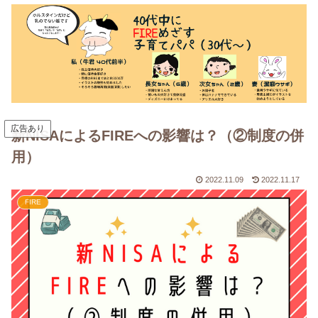
広告あり
新NISAによるFIREへの影響は？（②制度の併
用）
2022.11.09
2022.11.17
FIRE