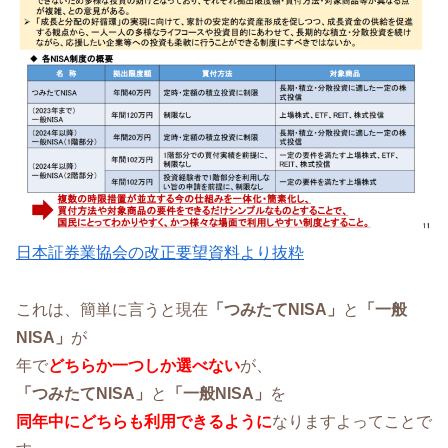
日本証券業協会の改正要望資料より抜粋
これは、簡単に言うと現在
「つみたてNISA」
と
「一般
NISA」
が
年で
どちらか一つしか選べない
が、
「つみたてNISA」
と
「一般NISA」
を
同年中にどちらも利用できるように
なりますよってことで