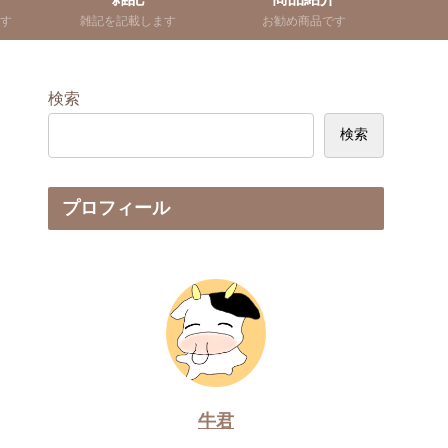
す
雑記を記載します
お勧め商品です
検索
検索
プロフィール
牛君