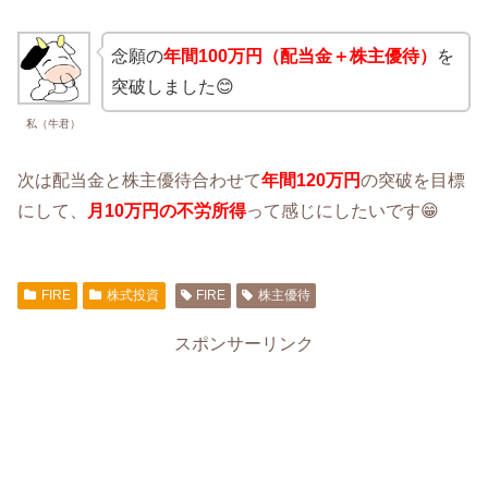
念願の
年間
100万円（配当金＋株主優待）
を
突破しました😊
私（牛君）
次は配当金と株主優待合わせて
年間
120万円
の突破を目標
にして、
月10万円の不労所得
って感じにしたいです😁
FIRE
株式投資
FIRE
株主優待
スポンサーリンク