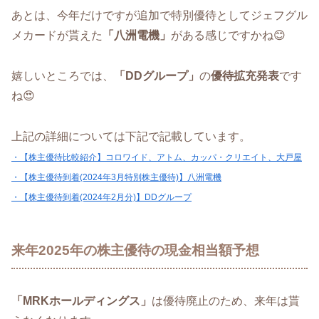
あとは、今年だけですが追加で特別優待としてジェフグル
メカードが貰えた
「八洲電機」
がある感じですかね😊
嬉しいところでは、
「DDグループ」
の
優待拡充発表
です
ね😍
上記の詳細については下記で記載しています。
・【株主優待比較紹介】コロワイド、アトム、カッパ・クリエイト、大戸屋
・【株主優待到着(2024年3月特別株主優待)】八洲電機
・【株主優待到着(2024年2月分)】DDグループ
来年2025年の株主優待の現金相当額予想
「MRKホールディングス」
は優待廃止のため、来年は貰