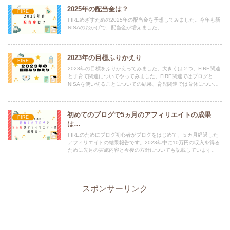
2025年の配当金は？
FIRE
FIREめざすための2025年の配当金を予想してみました。今年も新
NISAのおかげで、配当金が増えました。
2023年の目標ふりかえり
FIRE
2023年の目標をふりかえってみました。大きくは２つ。FIRE関連
と子育て関連についてやってみました。FIRE関連ではブログと
NISAを使い切ることについての結果、育児関連では育休について
記載しています。
初めてのブログで5ヵ月のアフィリエイトの成果
FIRE
は…
FIREのためにブログ初心者がブログをはじめて、５カ月経過した
アフィリエイトの結果報告です。2023年中に10万円の収入を得る
ために先月の実施内容と今後の方針についても記載しています。
スポンサーリンク