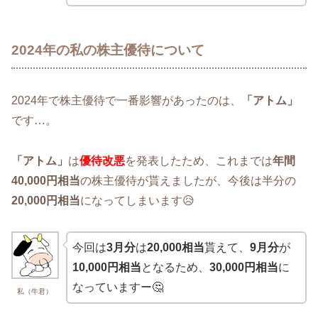
2024年の私の株主優待について
2024年で株主優待で一番影響があったのは、
「アトム」
です…。
「アトム」
は
優待改悪
を発表したため、これまでは
年間
40,000円相当
の株主優待が貰えましたが、今後は半分の
20,000円相当
になってしまいます😥
今回は
3月分
は
20,000相当
貰えて、
9月分
が
10,000円相当
となるため、
30,000円相当
に
なっていますー🤔
私（牛君）