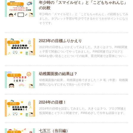
年少時の「スマイルゼミ」と「こどもちゃれんじ」
商品紹介
の比較
年少時の「スマイルゼミ」と「こどもちゃれんじ」の比較をしてみ
ました。タブレット学習が年少でできるかどうかがポイントになり
そうです。
2023年の目標ふりかえり
FIRE
2023年の目標をふりかえってみました。大きくは２つ。FIRE関連
と子育て関連についてやってみました。FIRE関連ではブログと
NISAを使い切ることについての結果、育児関連では育休について
記載しています。
幼稚園面接の結果は？
子育て
幼稚園面接の結果… 幼稚園合格できました！🎉 私（牛君） 幼稚園
難民にならずにすんで良かったです😊 ...
2024年の目標！
FIRE
2024年の目標を設定してみました。大きくは３つ。ブログ関連と
投資関連とイラスト関連です。FIREめざして今年も頑張ります。
七五三（当日編）
子育て