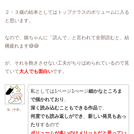
２・３歳の絵本としてはトップクラスのボリュームに入る
と思います。
なので、娘ちゃんに「読んで」と言われて全部読むと、結
構疲れます😅😅
が、それを飽きさせない工夫がちりばめられているので見
ていて
大人でも面白い
です。
私としては1ページ1ぺージ
細かなところま
で描かれており
、
深く読み込むこともできる作品
で、
私（牛君）
何度でも読み返しができ
、
新しい発見もあっ
たり
するので
ボリュームが
多いのはメリットだと思ってい