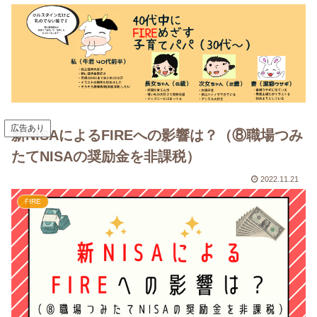
広告あり
新NISAによるFIREへの影響は？（⑧職場つみ
たてNISAの奨励金を非課税）
2022.11.21
FIRE