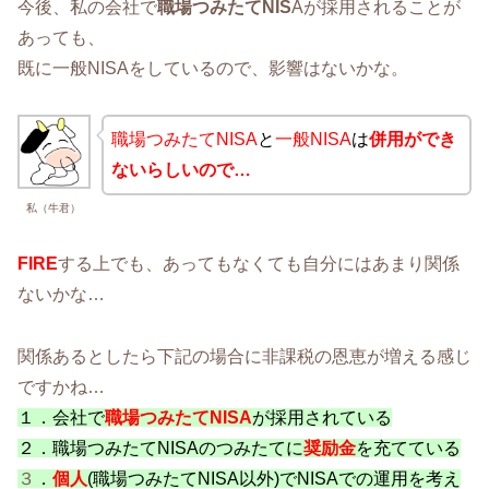
今後、私の会社で
職場つみたてNIS
Aが採用されることが
あっても、
既に一般NISAをしているので、影響はないかな。
職場つみたてNISA
と
一般NISA
は
併用ができ
ないらしいので…
私（牛君）
FIRE
する上でも、あってもなくても自分にはあまり関係
ないかな…
関係あるとしたら下記の場合に非課税の恩恵が増える感じ
ですかね…
１．会社で
職場つみたてNISA
が採用されている
２．
職場つみたてNISAのつみたてに
奨励金
を充てている
３
．
個人
(職場つみたてNISA以外)でNISAでの運用を考え