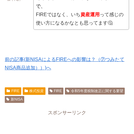
で、
FIREではなく、いち
資産運用
って感じの
使い方になるかなとも思ってます🤔
前の記事(新NISAによるFIREへの影響は？（⑦つみたて
NISA商品追加））)へ
FIRE
株式投資
FIRE
令和5年度税制改正に関する要望
新NISA
スポンサーリンク