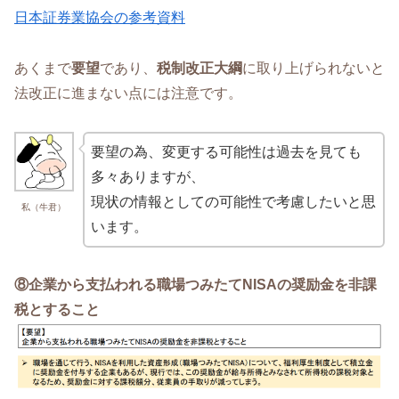
日本証券業協会の参考資料
あくまで
要望
であり、
税制改正大綱
に取り上げられないと
法改正に進まない点には注意です。
要望の為、変更する可能性は過去を見ても
多々ありますが、
現状の情報としての可能性で考慮したいと思
私（牛君）
います。
⑧企業から支払われる職場つみたてNISAの奨励金を非課
税とすること