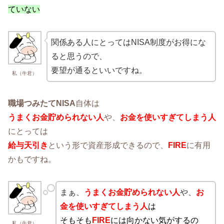
ていない
関係ある人にとってはNISA制度がお得にな
ると思うので、
要望が通るといいですね。
私（牛君）
職場つみたてNISA
自体は
うまくお金貯められない人
や、
お金を使いすぎてしまう人
にとっては
給与天引き
という形で資産形成できるので、
FIRE
に有用
かもですね。
まぁ、
うまくお金貯められない人
や、
お
金を使いすぎてしまう人
は
そもそも
FIRE
には向かない気がするの
私（牛君）